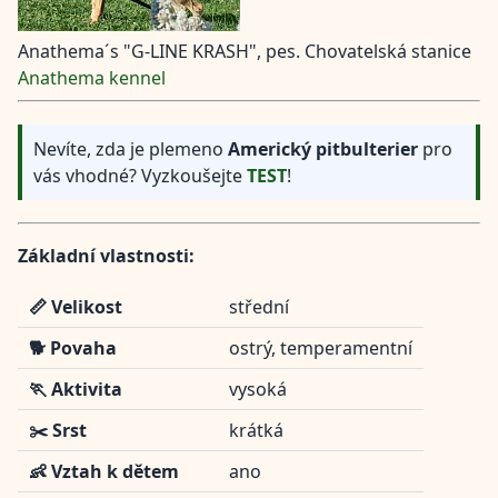
Anathema´s "G-LINE KRASH", pes. Chovatelská stanice
Anathema kennel
Nevíte, zda je plemeno
Americký pitbulterier
pro
vás vhodné? Vyzkoušejte
TEST
!
Základní vlastnosti:
📏 Velikost
střední
🐕 Povaha
ostrý, temperamentní
🏃 Aktivita
vysoká
✂️ Srst
krátká
👶 Vztah k dětem
ano