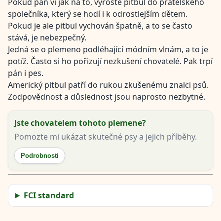
Pokud pán ví jak na to, vyroste pitbul do přátelského
společníka, který se hodí i k odrostlejším dětem.
Pokud je ale pitbul vychován špatně, a to se často
stává, je nebezpečný.
Jedná se o plemeno podléhající módním vlnám, a to je
potíž. Často si ho pořizují nezkušení chovatelé. Pak trpí
pán i pes.
Americký pitbul patří do rukou zkušenému znalci psů.
Zodpovědnost a důslednost jsou naprosto nezbytné.
Jste chovatelem tohoto plemene?
Pomozte mi ukázat skutečné psy a jejich příběhy.
Podrobnosti
FCI standard