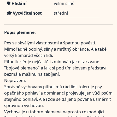
🛡️ Hlídání
velmi silné
🎓 Vycvičitelnost
střední
Popis plemene:
Pes se skvělými vlastnostmi a špatnou pověstí.
Mimořádně odolný, silný a mrštný obránce. Ale také
velký kamarád všech lidí.
Pitbulteriér je nejčastěji zmiňován jako takzvané
"bojové plemeno" a laik si pod tím slovem představí
bezmála mašinu na zabíjení.
Neprávem.
Správně vychovaný pitbul má rád lidi, toleruje psy
opačného pohlaví a dominanci projevuje jen vůči psům
stejného pohlaví. Ale i zde se dá jeho povaha usměrnit
správnou výchovou.
Výchova je u tohoto plemene naprosto rozhodující.