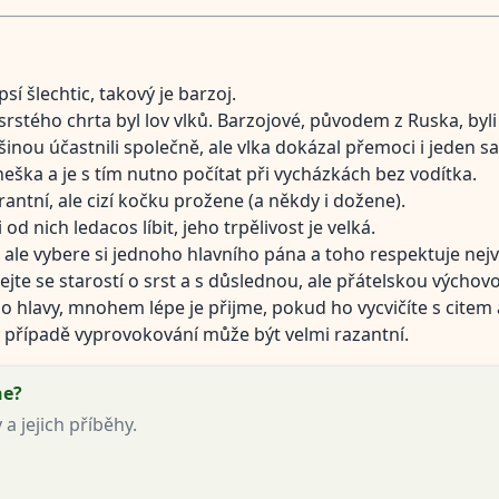
sí šlechtic, takový je barzoj.
tého chrta byl lov vlků. Barzojové, původem z Ruska, byli
šinou účastnili společně, ale vlka dokázal přemoci i jeden s
eška a je s tím nutno počítat při vycházkách bez vodítka.
rantní, ale cizí kočku prožene (a někdy i dožene).
d nich ledacos líbit, jeho trpělivost je velká.
 ale vybere si jednoho hlavního pána a toho respektuje nejv
ejte se starostí o srst a s důslednou, ale přátelskou výchov
o hlavy, mnohem lépe je přijme, pokud ho vycvičíte s cite
v případě vyprovokování může být velmi razantní.
ne?
 jejich příběhy.