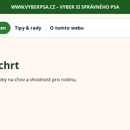
WWW.VYBERPSA.CZ – VYBER SI SPRÁVNÉHO PSA
men
Tipy & rady
O tomto webu
chrt
oky na chov a vhodnost pro rodinu.