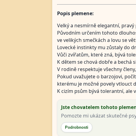
Popis plemene:
Velký a nesmírně elegantní, pravý p
Původním určením tohoto dlouhosrs
ve velikých smečkách a lovu se vět
Lovecké instinkty mu zůstaly do dn
Vůči zvířatům, které zná, bývá tole
K dětem se chová dobře a bechá si o
V rodině respektuje všechny členy,
Pokud uvažujete o barzojovi, počít
kterému je možné povely vtlouct d
K cizím psům bývá tolerantní, ale 
Jste chovatelem tohoto pleme
Pomozte mi ukázat skutečné psy a
Podrobnosti