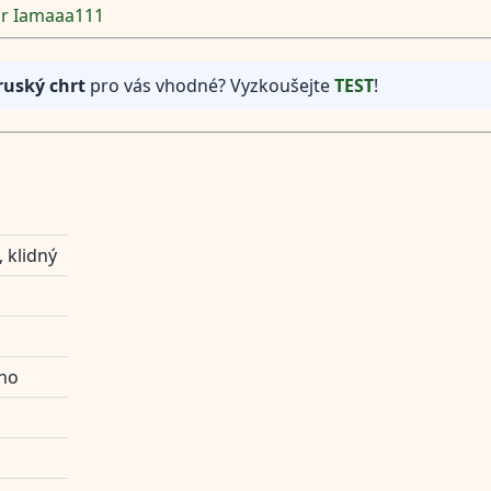
or Iamaaa111
ruský chrt
pro vás vhodné? Vyzkoušejte
TEST
!
, klidný
no