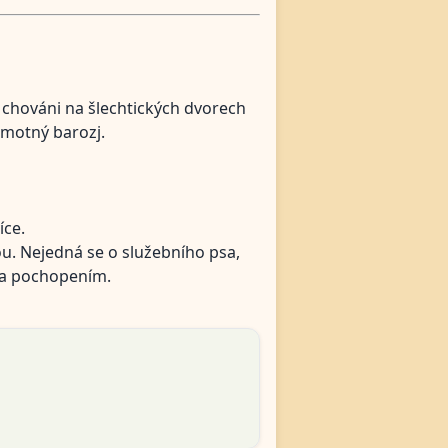
 chováni na šlechtických dvorech
amotný barozj.
íce.
ou. Nejedná se o služebního psa,
m a pochopením.