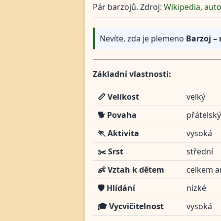
Pár barzojů. Zdroj:
Wikipedia, aut
Nevíte, zda je plemeno
Barzoj – 
Základní vlastnosti:
📏 Velikost
velký
🐕 Povaha
přátelský
🏃 Aktivita
vysoká
✂️ Srst
střední
👶 Vztah k dětem
celkem a
🛡️ Hlídání
nízké
🎓 Vycvičitelnost
vysoká