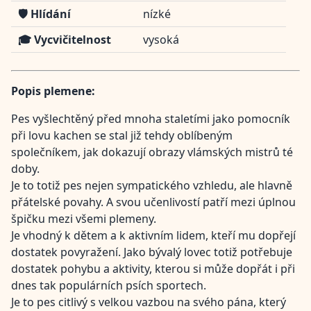
🛡️ Hlídání
nízké
🎓 Vycvičitelnost
vysoká
Popis plemene:
Pes vyšlechtěný před mnoha staletími jako pomocník
při lovu kachen se stal již tehdy oblíbeným
společníkem, jak dokazují obrazy vlámských mistrů té
doby.
Je to totiž pes nejen sympatického vzhledu, ale hlavně
přátelské povahy. A svou učenlivostí patří mezi úplnou
špičku mezi všemi plemeny.
Je vhodný k dětem a k aktivním lidem, kteří mu dopřejí
dostatek povyražení. Jako bývalý lovec totiž potřebuje
dostatek pohybu a aktivity, kterou si může dopřát i při
dnes tak populárních psích sportech.
Je to pes citlivý s velkou vazbou na svého pána, který