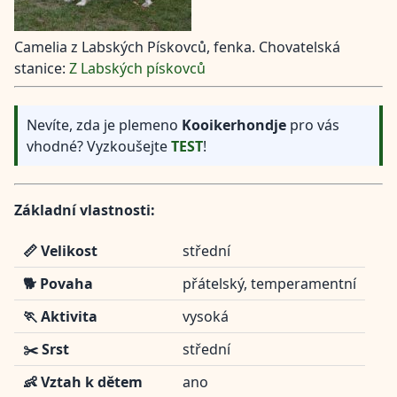
Camelia z Labských Pískovců, fenka. Chovatelská
stanice:
Z Labských pískovců
Nevíte, zda je plemeno
Kooikerhondje
pro vás
vhodné? Vyzkoušejte
TEST
!
Základní vlastnosti:
📏 Velikost
střední
🐕 Povaha
přátelský, temperamentní
🏃 Aktivita
vysoká
✂️ Srst
střední
👶 Vztah k dětem
ano