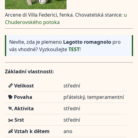
Arcene di Villa Federici, fenka. Chovatelská stanice:
u
Chuderovského potoka
Nevíte, zda je plemeno
Lagotto romagnolo
pro
vás vhodné? Vyzkoušejte
TEST
!
Základní vlastnosti:
📏 Velikost
střední
🐕 Povaha
přátelský, temperamentní
🏃 Aktivita
střední
✂️ Srst
střední
👶 Vztah k dětem
ano