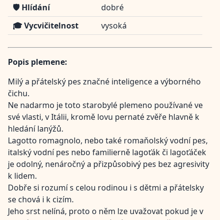
🛡️ Hlídání
dobré
🎓 Vycvičitelnost
vysoká
Popis plemene:
Milý a přátelský pes značné inteligence a výborného
čichu.
Ne nadarmo je toto starobylé plemeno používané ve
své vlasti, v Itálii, kromě lovu pernaté zvěře hlavně k
hledání lanýžů.
Lagotto romagnolo, nebo také romaňolský vodní pes,
italský vodní pes nebo familierně lagoťák či lagoťáček
je odolný, nenáročný a přizpůsobivý pes bez agresivity
k lidem.
Dobře si rozumí s celou rodinou i s dětmi a přátelsky
se chová i k cizím.
Jeho srst nelíná, proto o něm lze uvažovat pokud je v