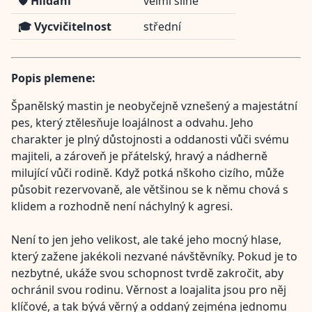
🛡️ Hlídání
velmi silné
🎓 Vycvičitelnost
střední
Popis plemene:
Španělský mastin je neobyčejně vznešený a majestátní
pes, který ztělesňuje loajálnost a odvahu. Jeho
charakter je plný důstojnosti a oddanosti vůči svému
majiteli, a zároveň je přátelský, hravý a nádherně
milující vůči rodině. Když potká nškoho cizího, může
působit rezervovaně, ale většinou se k němu chová s
klidem a rozhodně není náchylný k agresi.
Není to jen jeho velikost, ale také jeho mocný hlase,
který zažene jakékoli nezvané návštěvníky. Pokud je to
nezbytné, ukáže svou schopnost tvrdě zakročit, aby
ochránil svou rodinu. Věrnost a loajalita jsou pro něj
klíčové, a tak bývá věrný a oddaný zejména jednomu