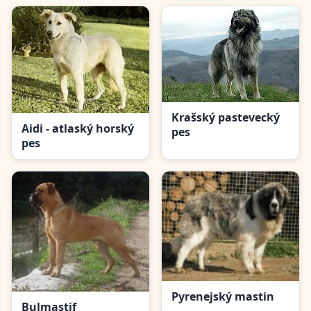
Krašský pastevecký
Aidi - atlaský horský
pes
pes
Pyrenejský mastin
Bulmastif