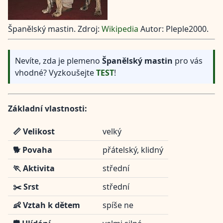
Španělský mastin. Zdroj:
Wikipedia
Autor: Pleple2000.
Nevíte, zda je plemeno
Španělský mastin
pro vás
vhodné? Vyzkoušejte
TEST
!
Základní vlastnosti:
📏 Velikost
velký
🐕 Povaha
přátelský, klidný
🏃 Aktivita
střední
✂️ Srst
střední
👶 Vztah k dětem
spíše ne