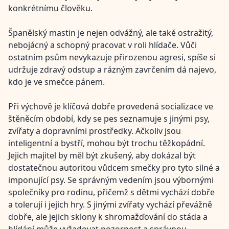
konkrétnímu člověku.
Španělský mastin je nejen odvážný, ale také ostražitý,
nebojácný a schopný pracovat v roli hlídače. Vůči
ostatním psům nevykazuje přirozenou agresi, spíše si
udržuje zdravý odstup a rázným zavrčením dá najevo,
kdo je ve smečce pánem.
Při výchově je klíčová dobře provedená socializace ve
štěněcím období, kdy se pes seznamuje s jinými psy,
zvířaty a dopravními prostředky. Ačkoliv jsou
inteligentní a bystří, mohou být trochu těžkopádní.
Jejich majitel by měl být zkušený, aby dokázal být
dostatečnou autoritou vůdcem smečky pro tyto silné a
imponující psy. Se správným vedením jsou výbornými
společníky pro rodinu, přičemž s dětmi vychází dobře
a tolerují i jejich hry. S jinými zvířaty vychází převážně
dobře, ale jejich sklony k shromažďování do stáda a